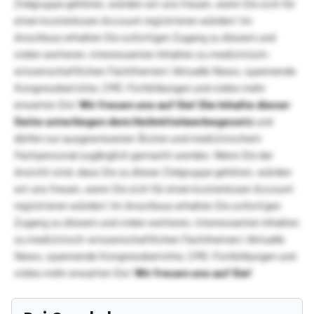
Zielgruppe gehören, würden wir uns freuen, wenn Sie sich für
einen kostenlosen Account registrieren würden! Im
Anschluss erhalten Sie sofortigen Zugang zu diesem und
vielen weiteren, interessanten Inhalten zu medizinisch-
wissenschaftlichen Fachthemen! Aktuelle News, spannende
Kongressberichte, CME-Fortbildungen und vieles mehr
erwarten Sie!
Wir freuen uns auf Sie!
Die Inhalte dieser
Seite unterliegen dem Heilmittelwerbegesetz
und
dürfen nur ausgewiesenen Ärzten und medizinischem
Fachpersonal zugänglich gemacht werden. Wenn Sie der
Ansicht sind, dass Sie zu dieser Zielgruppe gehören, würden
wir uns freuen, wenn Sie sich für einen kostenlosen Account
registrieren würden! Im Anschluss erhalten Sie sofortigen
Zugang zu diesem und vielen weiteren, interessanten Inhalten
zu medizinisch-wissenschaftlichen Fachthemen! Aktuelle
News, spannende Kongressberichte, CME-Fortbildungen und
vieles mehr erwarten Sie!
Wir freuen uns auf Sie!