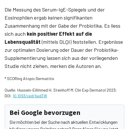
Die Messung des Serum-IgE-Spiegels und der
Eosinophilen ergab keinen signifikanten
Zusammenhang mit der Gabe der Probiotika. Es liess
sich auch
kein positiver Effekt auf die
Lebensqualität
(mittels DLQI) feststellen. Ergebnisse
zur optimalen Dosierung oder Dauer der Probiotika-
Supplementierung lassen sich aus der vorliegenden
Studie nicht ziehen, merken die Autoren an.
* SCORing Atopic Dermatitis
Quelle: Hussein-ElAhmed H, Steinhoff M. Clin Exp Dermatol 2023;
DOI:
10.1093/ced/Ilad318
Bei Google bevorzugen
Sie möchten bei der Suche nach aktuellen Entwicklungen
häufiger unsere Beiträge sehen? Dann fügen Sie uns jetzt