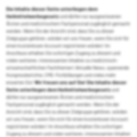
Die Inhalte dieser Seite unterliegen dem
Heilmittelwerbegesetz
und dürfen nur ausgewiesenen
Ärzten und medizinischem Fachpersonal zugänglich gemacht
werden. Wenn Sie der Ansicht sind, dass Sie zu dieser
Zielgruppe gehören, würden wir uns freuen, wenn Sie sich für
einen kostenlosen Account registrieren würden! Im
Anschluss erhalten Sie sofortigen Zugang zu diesem und
vielen weiteren, interessanten Inhalten zu medizinisch-
wissenschaftlichen Fachthemen! Aktuelle News, spannende
Kongressberichte, CME-Fortbildungen und vieles mehr
erwarten Sie!
Wir freuen uns auf Sie!
Die Inhalte dieser
Seite unterliegen dem Heilmittelwerbegesetz
und
dürfen nur ausgewiesenen Ärzten und medizinischem
Fachpersonal zugänglich gemacht werden. Wenn Sie der
Ansicht sind, dass Sie zu dieser Zielgruppe gehören, würden
wir uns freuen, wenn Sie sich für einen kostenlosen Account
registrieren würden! Im Anschluss erhalten Sie sofortigen
Zugang zu diesem und vielen weiteren, interessanten Inhalten