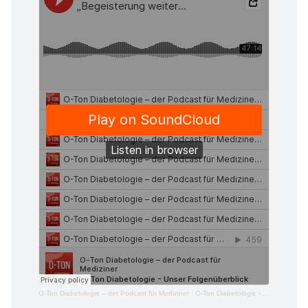
O-Ton Diabetologie – der Podcast für Mediziner
·
O-Ton Diabetologie - Unser Folgenüberblick