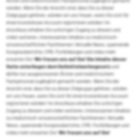
Ärzten und medizinischem Fachpersonal zugänglich gemacht
werden. Wenn Sie der Ansicht sind, dass Sie zu dieser
Zielgruppe gehören, würden wir uns freuen, wenn Sie sich für
einen kostenlosen Account registrieren würden! Im
Anschluss erhalten Sie sofortigen Zugang zu diesem und
vielen weiteren, interessanten Inhalten zu medizinisch-
wissenschaftlichen Fachthemen! Aktuelle News, spannende
Kongressberichte, CME-Fortbildungen und vieles mehr
erwarten Sie!
Wir freuen uns auf Sie!
Die Inhalte dieser
Seite unterliegen dem Heilmittelwerbegesetz
und
dürfen nur ausgewiesenen Ärzten und medizinischem
Fachpersonal zugänglich gemacht werden. Wenn Sie der
Ansicht sind, dass Sie zu dieser Zielgruppe gehören, würden
wir uns freuen, wenn Sie sich für einen kostenlosen Account
registrieren würden! Im Anschluss erhalten Sie sofortigen
Zugang zu diesem und vielen weiteren, interessanten Inhalten
zu medizinisch-wissenschaftlichen Fachthemen! Aktuelle
News, spannende Kongressberichte, CME-Fortbildungen und
vieles mehr erwarten Sie!
Wir freuen uns auf Sie!