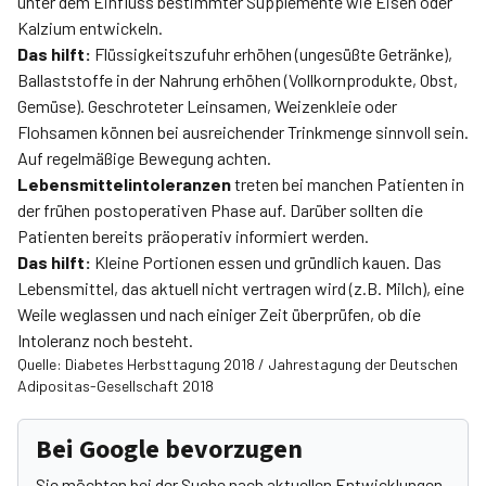
unter dem Einfluss bestimmter Supplemente wie Eisen oder
Kalzium entwickeln.
Das hilft:
Flüssigkeitszufuhr erhöhen (ungesüßte Getränke),
Ballaststoffe in der Nahrung erhöhen (Vollkornprodukte, Obst,
Gemüse). Geschroteter Leinsamen, Weizenkleie oder
Flohsamen können bei ausreichender Trinkmenge sinnvoll sein.
Auf regelmäßige Bewegung achten.
Lebensmittelintoleranzen
treten bei manchen Patienten in
der frühen postoperativen Phase auf. Darüber sollten die
Patienten bereits präoperativ informiert werden.
Das hilft:
Kleine Portionen essen und gründlich kauen. Das
Lebensmittel, das aktuell nicht vertragen wird (z.B. Milch), eine
Weile weglassen und nach einiger Zeit überprüfen, ob die
Intoleranz noch besteht.
Quelle: Diabetes Herbsttagung 2018 / Jahrestagung der Deutschen
Adipositas-Gesellschaft 2018
Bei Google bevorzugen
Sie möchten bei der Suche nach aktuellen Entwicklungen