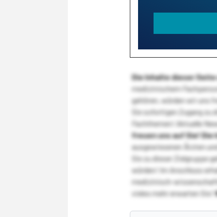
Die Inhalte dieser Sei
medizinischem Fachpersona
gehören, würden wir uns f
Sie sofortigen Zugang zu 
Fachthemen! Aktuelle New
freuen uns auf Sie!
Die 
ausgewiesenen Ärzten und
Sie zu dieser Zielgruppe g
würden! Im Anschluss erhal
medizinisch-wissenschaft
vieles mehr erwarten Sie!