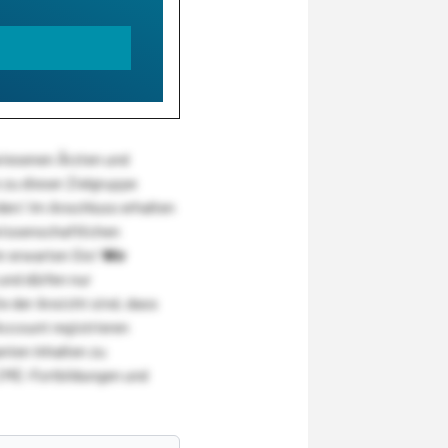
wiesenen Ärzten und
zu dieser Zielgruppe
den! Im Anschluss erhalten
wissenschaftlichen
r erwarten Sie!
Wir
und dürfen nur
 der Ansicht sind, dass
Account registrieren
nten Inhalten zu
CME-Fortbildungen und