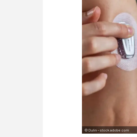
©
Dulin – stock.adobe.com