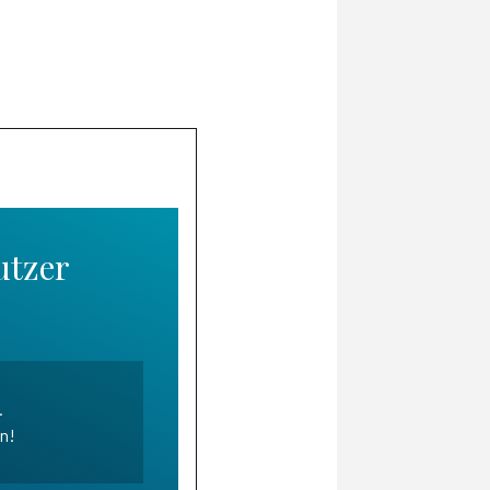
utzer
.
en!