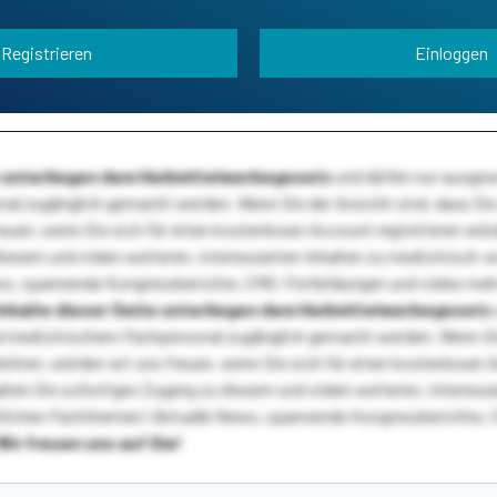
Registrieren
Einloggen
te unterliegen dem Heilmittelwerbegesetz
und dürfen nur ausge
l zugänglich gemacht werden. Wenn Sie der Ansicht sind, dass Sie 
reuen, wenn Sie sich für einen kostenlosen Account registrieren wür
diesem und vielen weiteren, interessanten Inhalten zu medizinisch-
s, spannende Kongressberichte, CME-Fortbildungen und vieles meh
Inhalte dieser Seite unterliegen dem Heilmittelwerbegesetz
 medizinischem Fachpersonal zugänglich gemacht werden. Wenn Sie
ehören, würden wir uns freuen, wenn Sie sich für einen kostenlosen 
ten Sie sofortigen Zugang zu diesem und vielen weiteren, interessa
lichen Fachthemen! Aktuelle News, spannende Kongressberichte, 
Wir freuen uns auf Sie!