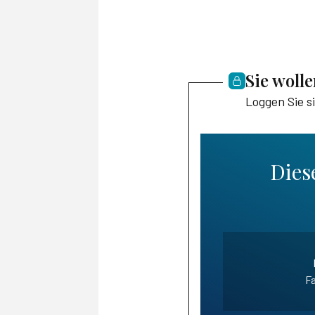
Sie woll
Loggen Sie s
Diese
Fa