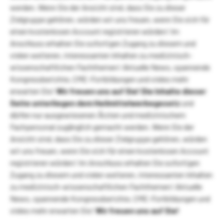
werden. Wenn Sie der Ansicht sind, dass Sie zu dieser
Zielgruppe gehören, würden wir uns freuen, wenn Sie sich für
einen kostenlosen Account registrieren würden! Im
Anschluss erhalten Sie sofortigen Zugang zu diesem und
vielen weiteren, interessanten Inhalten zu medizinisch-
wissenschaftlichen Fachthemen! Aktuelle News, spannende
Kongressberichte, CME-Fortbildungen und vieles mehr
erwarten Sie!
Wir freuen uns auf Sie!
Die Inhalte dieser
Seite unterliegen dem Heilmittelwerbegesetz
und
dürfen nur ausgewiesenen Ärzten und medizinischem
Fachpersonal zugänglich gemacht werden. Wenn Sie der
Ansicht sind, dass Sie zu dieser Zielgruppe gehören, würden
wir uns freuen, wenn Sie sich für einen kostenlosen Account
registrieren würden! Im Anschluss erhalten Sie sofortigen
Zugang zu diesem und vielen weiteren, interessanten Inhalten
zu medizinisch-wissenschaftlichen Fachthemen! Aktuelle
News, spannende Kongressberichte, CME-Fortbildungen und
vieles mehr erwarten Sie!
Wir freuen uns auf Sie!