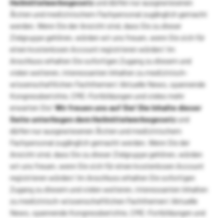
Heilmittelwerbegesetz
und dürfen nur ausgewiesenen
Ärzten und medizinischem Fachpersonal zugänglich gemacht
werden. Wenn Sie der Ansicht sind, dass Sie zu dieser
Zielgruppe gehören, würden wir uns freuen, wenn Sie sich für
einen kostenlosen Account registrieren würden! Im
Anschluss erhalten Sie sofortigen Zugang zu diesem und
vielen weiteren, interessanten Inhalten zu medizinisch-
wissenschaftlichen Fachthemen! Aktuelle News, spannende
Kongressberichte, CME-Fortbildungen und vieles mehr
erwarten Sie!
Wir freuen uns auf Sie!
Die Inhalte dieser
Seite unterliegen dem Heilmittelwerbegesetz
und
dürfen nur ausgewiesenen Ärzten und medizinischem
Fachpersonal zugänglich gemacht werden. Wenn Sie der
Ansicht sind, dass Sie zu dieser Zielgruppe gehören, würden
wir uns freuen, wenn Sie sich für einen kostenlosen Account
registrieren würden! Im Anschluss erhalten Sie sofortigen
Zugang zu diesem und vielen weiteren, interessanten Inhalten
zu medizinisch-wissenschaftlichen Fachthemen! Aktuelle
News, spannende Kongressberichte, CME-Fortbildungen und