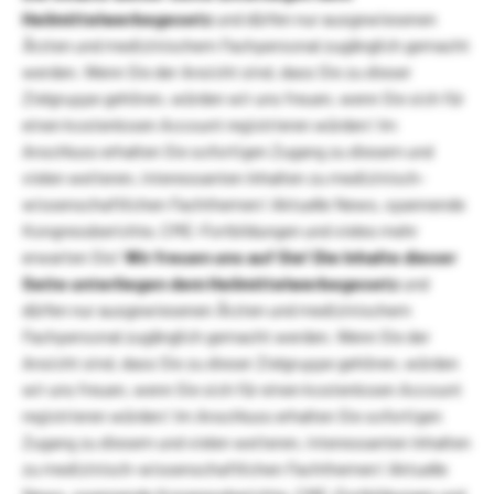
Heilmittelwerbegesetz
und dürfen nur ausgewiesenen
Ärzten und medizinischem Fachpersonal zugänglich gemacht
werden. Wenn Sie der Ansicht sind, dass Sie zu dieser
Zielgruppe gehören, würden wir uns freuen, wenn Sie sich für
einen kostenlosen Account registrieren würden! Im
Anschluss erhalten Sie sofortigen Zugang zu diesem und
vielen weiteren, interessanten Inhalten zu medizinisch-
wissenschaftlichen Fachthemen! Aktuelle News, spannende
Kongressberichte, CME-Fortbildungen und vieles mehr
erwarten Sie!
Wir freuen uns auf Sie!
Die Inhalte dieser
Seite unterliegen dem Heilmittelwerbegesetz
und
dürfen nur ausgewiesenen Ärzten und medizinischem
Fachpersonal zugänglich gemacht werden. Wenn Sie der
Ansicht sind, dass Sie zu dieser Zielgruppe gehören, würden
wir uns freuen, wenn Sie sich für einen kostenlosen Account
registrieren würden! Im Anschluss erhalten Sie sofortigen
Zugang zu diesem und vielen weiteren, interessanten Inhalten
zu medizinisch-wissenschaftlichen Fachthemen! Aktuelle