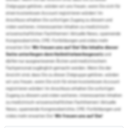
Zielgruppe gehören, würden wir uns freuen, wenn Sie sich für
einen kostenlosen Account registrieren würden! Im
Anschluss erhalten Sie sofortigen Zugang zu diesem und
vielen weiteren, interessanten Inhalten zu medizinisch-
wissenschaftlichen Fachthemen! Aktuelle News, spannende
Kongressberichte, CME-Fortbildungen und vieles mehr
erwarten Sie!
Wir freuen uns auf Sie!
Die Inhalte dieser
Seite unterliegen dem Heilmittelwerbegesetz
und
dürfen nur ausgewiesenen Ärzten und medizinischem
Fachpersonal zugänglich gemacht werden. Wenn Sie der
Ansicht sind, dass Sie zu dieser Zielgruppe gehören, würden
wir uns freuen, wenn Sie sich für einen kostenlosen Account
registrieren würden! Im Anschluss erhalten Sie sofortigen
Zugang zu diesem und vielen weiteren, interessanten Inhalten
zu medizinisch-wissenschaftlichen Fachthemen! Aktuelle
News, spannende Kongressberichte, CME-Fortbildungen und
vieles mehr erwarten Sie!
Wir freuen uns auf Sie!