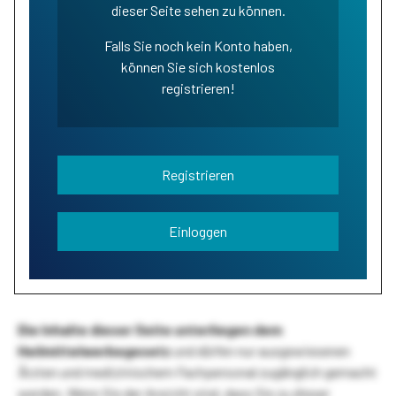
dieser Seite sehen zu können.
Falls Sie noch kein Konto haben,
können Sie sich kostenlos
registrieren!
Registrieren
Einloggen
Die Inhalte dieser Seite unterliegen dem
Heilmittelwerbegesetz
und dürfen nur ausgewiesenen
Ärzten und medizinischem Fachpersonal zugänglich gemacht
werden. Wenn Sie der Ansicht sind, dass Sie zu dieser