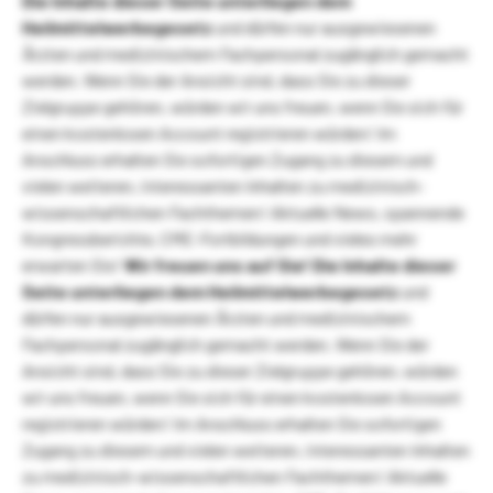
Die Inhalte dieser Seite unterliegen dem
Heilmittelwerbegesetz
und dürfen nur ausgewiesenen
Ärzten und medizinischem Fachpersonal zugänglich gemacht
werden. Wenn Sie der Ansicht sind, dass Sie zu dieser
Zielgruppe gehören, würden wir uns freuen, wenn Sie sich für
einen kostenlosen Account registrieren würden! Im
Anschluss erhalten Sie sofortigen Zugang zu diesem und
vielen weiteren, interessanten Inhalten zu medizinisch-
wissenschaftlichen Fachthemen! Aktuelle News, spannende
Kongressberichte, CME-Fortbildungen und vieles mehr
erwarten Sie!
Wir freuen uns auf Sie!
Die Inhalte dieser
Seite unterliegen dem Heilmittelwerbegesetz
und
dürfen nur ausgewiesenen Ärzten und medizinischem
Fachpersonal zugänglich gemacht werden. Wenn Sie der
Ansicht sind, dass Sie zu dieser Zielgruppe gehören, würden
wir uns freuen, wenn Sie sich für einen kostenlosen Account
registrieren würden! Im Anschluss erhalten Sie sofortigen
Zugang zu diesem und vielen weiteren, interessanten Inhalten
zu medizinisch-wissenschaftlichen Fachthemen! Aktuelle