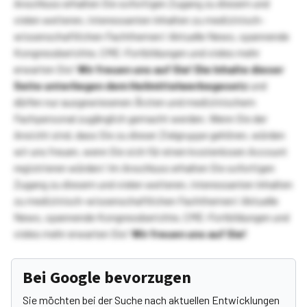
Anschluss erhalten Sie sofortigen Zugang zu diesem und
vielen weiteren, interessanten Inhalten zu medizinisch-
wissenschaftlichen Fachthemen! Aktuelle News, spannende
Kongressberichte, CME-Fortbildungen und vieles mehr
erwarten Sie!
Wir freuen uns auf Sie!
Die Inhalte dieser
Seite unterliegen dem Heilmittelwerbegesetz
und
dürfen nur ausgewiesenen Ärzten und medizinischem
Fachpersonal zugänglich gemacht werden. Wenn Sie der
Ansicht sind, dass Sie zu dieser Zielgruppe gehören, würden
wir uns freuen, wenn Sie sich für einen kostenlosen Account
registrieren würden! Im Anschluss erhalten Sie sofortigen
Zugang zu diesem und vielen weiteren, interessanten Inhalten
zu medizinisch-wissenschaftlichen Fachthemen! Aktuelle
News, spannende Kongressberichte, CME-Fortbildungen und
vieles mehr erwarten Sie!
Wir freuen uns auf Sie!
Bei Google bevorzugen
Sie möchten bei der Suche nach aktuellen Entwicklungen