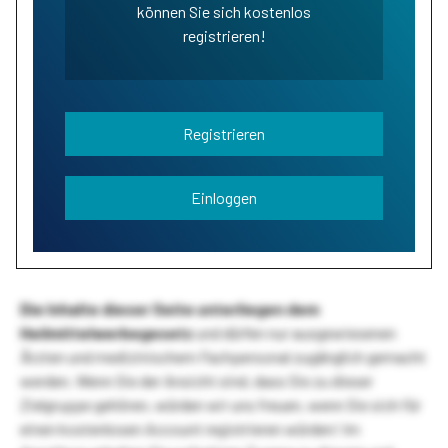
können Sie sich kostenlos
registrieren!
Registrieren
Einloggen
Die Inhalte dieser Seite unterliegen dem
Heilmittelwerbegesetz
und dürfen nur ausgewiesenen
Ärzten und medizinischem Fachpersonal zugänglich gemacht
werden. Wenn Sie der Ansicht sind, dass Sie zu dieser
Zielgruppe gehören, würden wir uns freuen, wenn Sie sich für
einen kostenlosen Account registrieren würden! Im