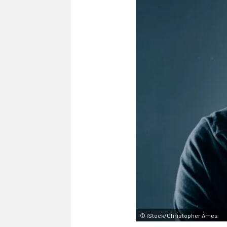
©
iStock/Christopher Ames