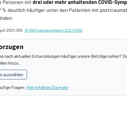
ie Personen mit
drei oder mehr anhaltenden COVID-Sym
37 % deutlich häufiger unter den Patienten mit posttrauma
inden.
sych 2021; DOI:
10.1001/jamapsychiatry.2021.0109
vorzugen
he nach aktuellen Entwicklungen häufiger unsere Beiträge sehen? Da
llen hinzu.
le auswählen
äufige Fragen:
Hier erfahren Sie mehr