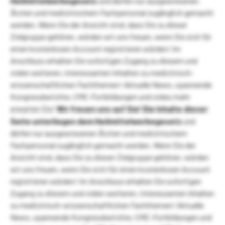
Heilmittelwerbegesetz
und dürfen nur ausgewiesenen
Ärzten und medizinischem Fachpersonal zugänglich gemacht
werden. Wenn Sie der Ansicht sind, dass Sie zu dieser
Zielgruppe gehören, würden wir uns freuen, wenn Sie sich für
einen kostenlosen Account registrieren würden! Im
Anschluss erhalten Sie sofortigen Zugang zu diesem und
vielen weiteren, interessanten Inhalten zu medizinisch-
wissenschaftlichen Fachthemen! Aktuelle News, spannende
Kongressberichte, CME-Fortbildungen und vieles mehr
erwarten Sie!
Wir freuen uns auf Sie!
Die Inhalte dieser
Seite unterliegen dem Heilmittelwerbegesetz
und
dürfen nur ausgewiesenen Ärzten und medizinischem
Fachpersonal zugänglich gemacht werden. Wenn Sie der
Ansicht sind, dass Sie zu dieser Zielgruppe gehören, würden
wir uns freuen, wenn Sie sich für einen kostenlosen Account
registrieren würden! Im Anschluss erhalten Sie sofortigen
Zugang zu diesem und vielen weiteren, interessanten Inhalten
zu medizinisch-wissenschaftlichen Fachthemen! Aktuelle
News, spannende Kongressberichte, CME-Fortbildungen und