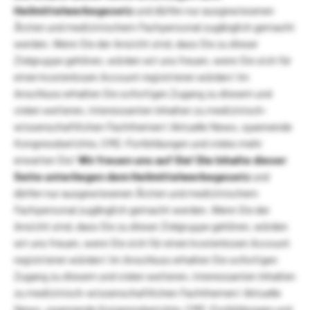
Heilmittelwerbegesetz
und dürfen nur ausgewiesenen
Ärzten und medizinischem Fachpersonal zugänglich gemacht
werden. Wenn Sie der Ansicht sind, dass Sie zu dieser
Zielgruppe gehören, würden wir uns freuen, wenn Sie sich für
einen kostenlosen Account registrieren würden! Im
Anschluss erhalten Sie sofortigen Zugang zu diesem und
vielen weiteren, interessanten Inhalten zu medizinisch-
wissenschaftlichen Fachthemen! Aktuelle News, spannende
Kongressberichte, CME-Fortbildungen und vieles mehr
erwarten Sie!
Wir freuen uns auf Sie!
Die Inhalte dieser
Seite unterliegen dem Heilmittelwerbegesetz
und
dürfen nur ausgewiesenen Ärzten und medizinischem
Fachpersonal zugänglich gemacht werden. Wenn Sie der
Ansicht sind, dass Sie zu dieser Zielgruppe gehören, würden
wir uns freuen, wenn Sie sich für einen kostenlosen Account
registrieren würden! Im Anschluss erhalten Sie sofortigen
Zugang zu diesem und vielen weiteren, interessanten Inhalten
zu medizinisch-wissenschaftlichen Fachthemen! Aktuelle
News, spannende Kongressberichte, CME-Fortbildungen und