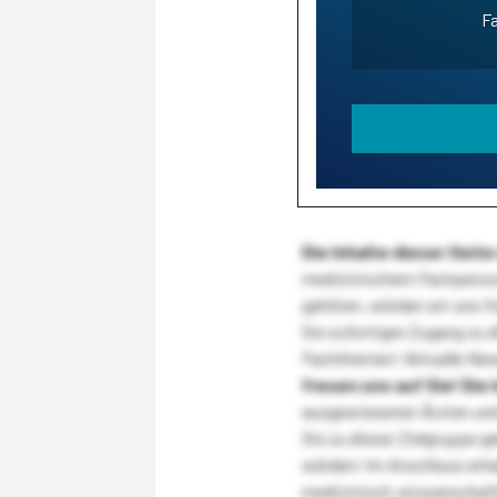
Fa
Die Inhalte dieser Sei
medizinischem Fachpersona
gehören, würden wir uns f
Sie sofortigen Zugang zu 
Fachthemen! Aktuelle New
freuen uns auf Sie!
Die 
ausgewiesenen Ärzten und
Sie zu dieser Zielgruppe g
würden! Im Anschluss erhal
medizinisch-wissenschaft