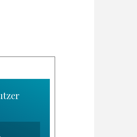
utzer
.