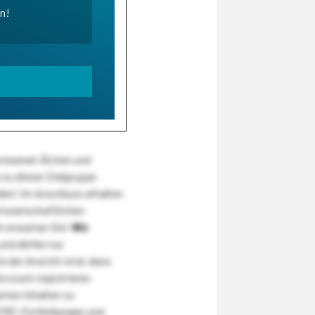
en!
wiesenen Ärzten und
zu dieser Zielgruppe
den! Im Anschluss erhalten
wissenschaftlichen
r erwarten Sie!
Wir
und dürfen nur
 der Ansicht sind, dass
Account registrieren
nten Inhalten zu
CME-Fortbildungen und