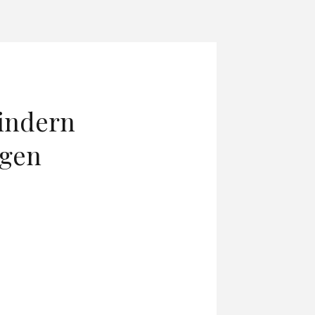
indern
ngen