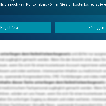
lls Sie noch kein Konto haben, können Sie sich kostenlos registrier
Registrieren
Einloggen
te unterliegen dem Heilmittelwerbegesetz
und dürfen nur ausge
l zugänglich gemacht werden. Wenn Sie der Ansicht sind, dass Sie 
reuen, wenn Sie sich für einen kostenlosen Account registrieren wür
diesem und vielen weiteren, interessanten Inhalten zu medizinisch-
s, spannende Kongressberichte, CME-Fortbildungen und vieles meh
Inhalte dieser Seite unterliegen dem Heilmittelwerbegesetz
 medizinischem Fachpersonal zugänglich gemacht werden. Wenn Sie
ehören, würden wir uns freuen, wenn Sie sich für einen kostenlosen 
ten Sie sofortigen Zugang zu diesem und vielen weiteren, interessa
lichen Fachthemen! Aktuelle News, spannende Kongressberichte, 