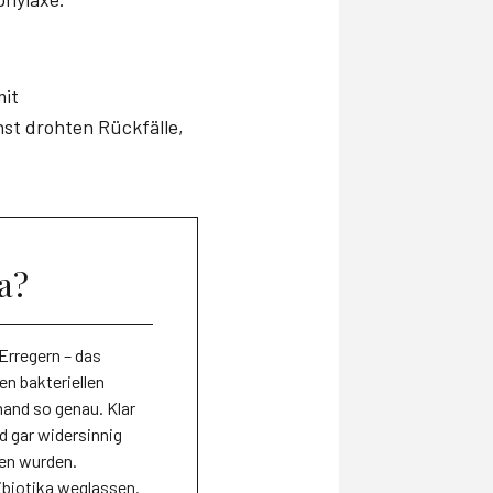
mit
st drohten Rückfälle,
a?
Erregern – das
en bakteriellen
mand so genau. Klar
d gar widersinnig
ben wurden.
ibiotika weglassen.