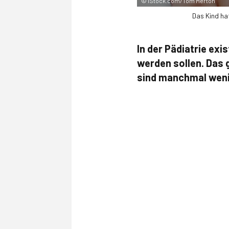
©
iStock.com/Tom Merton
Das Kind ha
In der Pädiatrie exi
werden sollen. Das g
sind manchmal wenig