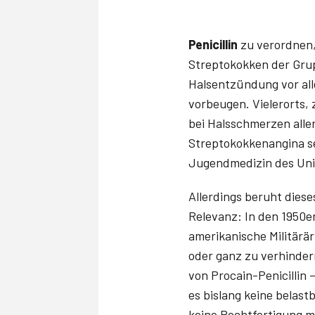
Penicillin
zu verordnen,
Streptokokken der Grup
Halsentzündung vor al
vorbeugen. Vielerorts, 
bei Halsschmerzen alle
Streptokokkenangina se
Jugendmedizin des Univ
Allerdings beruht dies
Relevanz: In den 1950e
amerikanische Militärä
oder ganz zu verhinder
von Procain-Penicillin 
es bislang keine belast
keine Rechtfertigung me