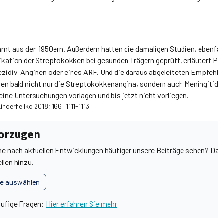
mt aus den 1950ern. Außerdem hatten die damaligen Studien, ebenfa
ikation der Streptokokken bei gesunden Trägern geprüft, erläutert Pr
ezidiv-Anginen oder eines ARF. Und die daraus abgeleiteten Empfeh
n bald nicht nur die Streptokokkenangina, sondern auch Meningitid
eine Untersuchungen vorlagen und bis jetzt nicht vorliegen.
inderheilkd 2018; 166: 1111-1113
vorzugen
he nach aktuellen Entwicklungen häufiger unsere Beiträge sehen? Da
llen hinzu.
le auswählen
äufige Fragen:
Hier erfahren Sie mehr