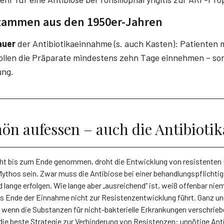
tammen aus den 1950er-Jahren
auer
der Antibiotikaeinnahme (s. auch Kasten): Patienten 
llen die Präparate mindestens zehn Tage einnehmen – son
ung.
ön aufessen – auch die Antibiotik
ht bis zum Ende genommen, droht die Entwicklung von resistenten 
Mythos sein. Zwar muss die Antibiose bei einer behandlungspflichtig
 lange erfolgen. Wie lange aber „ausreichend“ ist, weiß offenbar nie
as Ende der Einnahme nicht zur Resistenzentwicklung führt. Ganz un
 wenn die Substanzen für nicht-bakterielle Erkrankungen verschrie
 die beste Strategie zur Verhinderung von Resistenzen: unnötige Ant