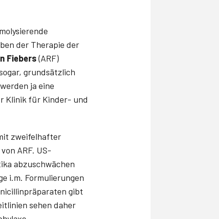
molysierende
eben der Therapie der
n Fiebers
(ARF)
sogar, grundsätzlich
werden ja eine
 Klinik für Kinder- und
t zweifelhafter
 von ARF. US-
otika abzuschwächen
ge i.m. Formulierungen
nicillinpräparaten gibt
eitlinien sehen daher
phylaxe.