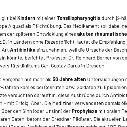
 gilt bei
Kindern
mit einer
Tonsillopharyngitis
durch β-hä
pe A quasi als Pflichtübung. Das Medikament soll dabei n
lem der späteren Entwicklung eines
akuten rheumatische
z.B. in Ländern ohne Rezeptpflicht, lautet die Empfehlung 
r Art
Antibiotika
einzunehmen, weil die Ursache der Besch
in könnte, berichtet Professor Dr. Reinhard Berner von der
ersitätsklinikums Carl Gustav Carus in Dresden.
es Vorgehen auf mehr als
50 Jahre alten
Untersuchungen mi
r-Jahren kam es bei Rekruten bzw. Soldaten zu Epidemien
rzte versuchten daraufhin, diese Ausbrüche durch Antibi
n – mit Erfolg. Aber: Die Mediziner verwendeten damals öli
– über den Sinn (oder Unsinn) der
Prophylaxe
mit oralen Pe
baren Daten, betont der Dresdner Pädiater. Die aktuellen L
hr für eine Antibiose bei Tonsillopharyngitis zur ARF-Pro