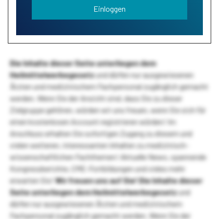
Einloggen
Die Inhalte dieser Seite unterliegen dem
Heilmittelwerbegesetz
und dürfen nur ausgewiesenen
Ärzten und medizinischem Fachpersonal zugänglich gemacht
werden. Wenn Sie der Ansicht sind, dass Sie zu dieser
Zielgruppe gehören, würden wir uns freuen, wenn Sie sich für
einen kostenlosen Account registrieren würden! Im
Anschluss erhalten Sie sofortigen Zugang zu diesem und
vielen weiteren, interessanten Inhalten zu medizinisch-
wissenschaftlichen Fachthemen! Aktuelle News, spannende
Kongressberichte, CME-Fortbildungen und vieles mehr
erwarten Sie!
Wir freuen uns auf Sie!
Die Inhalte dieser
Seite unterliegen dem Heilmittelwerbegesetz
und
dürfen nur ausgewiesenen Ärzten und medizinischem
Fachpersonal zugänglich gemacht werden. Wenn Sie der