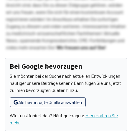
Ansicht sind, dass Sie zu dieser Zielgruppe gehören, würden
wir uns freuen, wenn Sie sich für einen kostenlosen Account
registrieren würden! Im Anschluss erhalten Sie sofortigen
Zugang zu diesem und vielen weiteren, interessanten Inhalten
zu medizinisch-wissenschaftlichen Fachthemen! Aktuelle
News, spannende Kongressberichte, CME-Fortbildungen und
vieles mehr erwarten Sie!
Wir freuen uns auf Sie!
Bei Google bevorzugen
Sie möchten bei der Suche nach aktuellen Entwicklungen
häufiger unsere Beiträge sehen? Dann fügen Sie uns jetzt
zu Ihren bevorzugten Quellen hinzu.
Als bevorzugte Quelle auswählen
Wie funktioniert das? Häufige Fragen:
Hier erfahren Sie
mehr