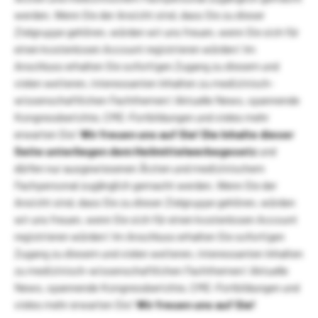
werden. Wenn Sie der Ansicht sind, dass Sie zu dieser
Zielgruppe gehören, würden wir uns freuen, wenn Sie sich für
einen kostenlosen Account registrieren würden! Im
Anschluss erhalten Sie sofortigen Zugang zu diesem und
vielen weiteren, interessanten Inhalten zu medizinisch-
wissenschaftlichen Fachthemen! Aktuelle News, spannende
Kongressberichte, CME-Fortbildungen und vieles mehr
erwarten Sie!
Wir freuen uns auf Sie!
Die Inhalte dieser
Seite unterliegen dem Heilmittelwerbegesetz
und
dürfen nur ausgewiesenen Ärzten und medizinischem
Fachpersonal zugänglich gemacht werden. Wenn Sie der
Ansicht sind, dass Sie zu dieser Zielgruppe gehören, würden
wir uns freuen, wenn Sie sich für einen kostenlosen Account
registrieren würden! Im Anschluss erhalten Sie sofortigen
Zugang zu diesem und vielen weiteren, interessanten Inhalten
zu medizinisch-wissenschaftlichen Fachthemen! Aktuelle
News, spannende Kongressberichte, CME-Fortbildungen und
vieles mehr erwarten Sie!
Wir freuen uns auf Sie!