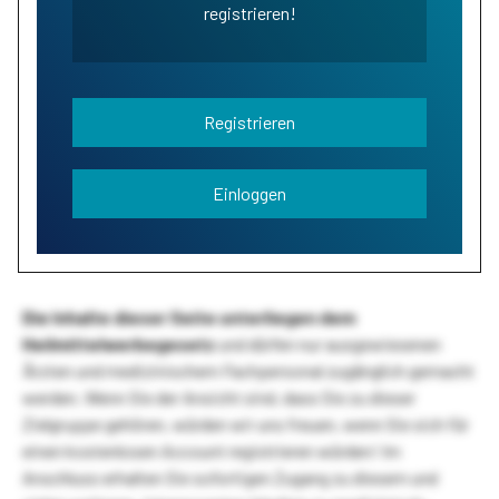
registrieren!
Registrieren
Einloggen
Die Inhalte dieser Seite unterliegen dem
Heilmittelwerbegesetz
und dürfen nur ausgewiesenen
Ärzten und medizinischem Fachpersonal zugänglich gemacht
werden. Wenn Sie der Ansicht sind, dass Sie zu dieser
Zielgruppe gehören, würden wir uns freuen, wenn Sie sich für
einen kostenlosen Account registrieren würden! Im
Anschluss erhalten Sie sofortigen Zugang zu diesem und