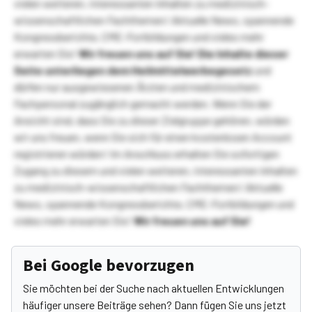
vielen weiteren, interessanten Inhalten zu medizinisch-
wissenschaftlichen Fachthemen! Aktuelle News, spannende
Kongressberichte, CME-Fortbildungen und vieles mehr
erwarten Sie!
Wir freuen uns auf Sie!
Die Inhalte dieser
Seite unterliegen dem Heilmittelwerbegesetz
und
dürfen nur ausgewiesenen Ärzten und medizinischem
Fachpersonal zugänglich gemacht werden. Wenn Sie der
Ansicht sind, dass Sie zu dieser Zielgruppe gehören, würden
wir uns freuen, wenn Sie sich für einen kostenlosen Account
registrieren würden! Im Anschluss erhalten Sie sofortigen
Zugang zu diesem und vielen weiteren, interessanten Inhalten
zu medizinisch-wissenschaftlichen Fachthemen! Aktuelle
News, spannende Kongressberichte, CME-Fortbildungen und
vieles mehr erwarten Sie!
Wir freuen uns auf Sie!
Bei Google bevorzugen
Sie möchten bei der Suche nach aktuellen Entwicklungen
häufiger unsere Beiträge sehen? Dann fügen Sie uns jetzt