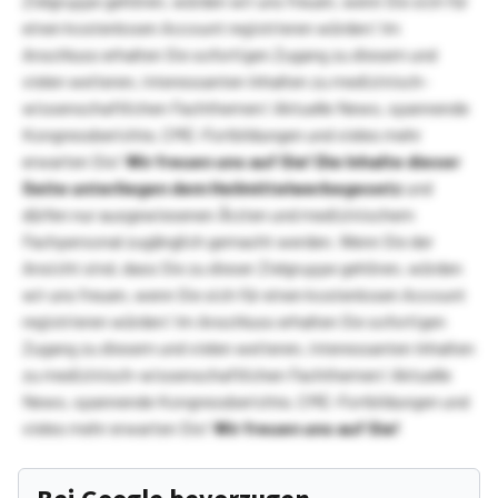
Zielgruppe gehören, würden wir uns freuen, wenn Sie sich für
einen kostenlosen Account registrieren würden! Im
Anschluss erhalten Sie sofortigen Zugang zu diesem und
vielen weiteren, interessanten Inhalten zu medizinisch-
wissenschaftlichen Fachthemen! Aktuelle News, spannende
Kongressberichte, CME-Fortbildungen und vieles mehr
erwarten Sie!
Wir freuen uns auf Sie!
Die Inhalte dieser
Seite unterliegen dem Heilmittelwerbegesetz
und
dürfen nur ausgewiesenen Ärzten und medizinischem
Fachpersonal zugänglich gemacht werden. Wenn Sie der
Ansicht sind, dass Sie zu dieser Zielgruppe gehören, würden
wir uns freuen, wenn Sie sich für einen kostenlosen Account
registrieren würden! Im Anschluss erhalten Sie sofortigen
Zugang zu diesem und vielen weiteren, interessanten Inhalten
zu medizinisch-wissenschaftlichen Fachthemen! Aktuelle
News, spannende Kongressberichte, CME-Fortbildungen und
vieles mehr erwarten Sie!
Wir freuen uns auf Sie!