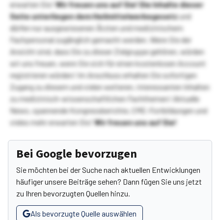
erwarten Sie!
Wir freuen uns auf Sie!
Die Inhalte dieser
Seite unterliegen dem Heilmittelwerbegesetz
und
dürfen nur ausgewiesenen Ärzten und medizinischem
Fachpersonal zugänglich gemacht werden. Wenn Sie der
Ansicht sind, dass Sie zu dieser Zielgruppe gehören, würden
wir uns freuen, wenn Sie sich für einen kostenlosen Account
registrieren würden! Im Anschluss erhalten Sie sofortigen
Zugang zu diesem und vielen weiteren, interessanten Inhalten
zu medizinisch-wissenschaftlichen Fachthemen! Aktuelle
News, spannende Kongressberichte, CME-Fortbildungen und
vieles mehr erwarten Sie!
Wir freuen uns auf Sie!
Bei Google bevorzugen
Sie möchten bei der Suche nach aktuellen Entwicklungen
häufiger unsere Beiträge sehen? Dann fügen Sie uns jetzt
zu Ihren bevorzugten Quellen hinzu.
Als bevorzugte Quelle auswählen