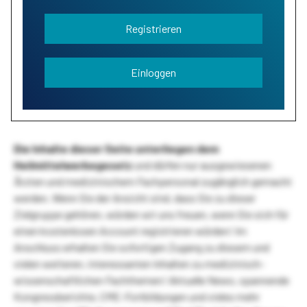
Registrieren
Einloggen
Die Inhalte dieser Seite unterliegen dem
Heilmittelwerbegesetz
und dürfen nur ausgewiesenen
Ärzten und medizinischem Fachpersonal zugänglich gemacht
werden. Wenn Sie der Ansicht sind, dass Sie zu dieser
Zielgruppe gehören, würden wir uns freuen, wenn Sie sich für
einen kostenlosen Account registrieren würden! Im
Anschluss erhalten Sie sofortigen Zugang zu diesem und
vielen weiteren, interessanten Inhalten zu medizinisch-
wissenschaftlichen Fachthemen! Aktuelle News, spannende
Kongressberichte, CME-Fortbildungen und vieles mehr