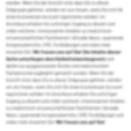
werden. Wenn Sie der Ansicht sind, dass Sie zu dieser
Zielgruppe gehören, würden wir uns freuen, wenn Sie sich für
einen kostenlosen Account registrieren würden! Im
Anschluss erhalten Sie sofortigen Zugang zu diesem und
vielen weiteren, interessanten Inhalten zu medizinisch-
wissenschaftlichen Fachthemen! Aktuelle News, spannende
Kongressberichte, CME-Fortbildungen und vieles mehr
erwarten Sie!
Wir freuen uns auf Sie!
Die Inhalte dieser
Seite unterliegen dem Heilmittelwerbegesetz
und
dürfen nur ausgewiesenen Ärzten und medizinischem
Fachpersonal zugänglich gemacht werden. Wenn Sie der
Ansicht sind, dass Sie zu dieser Zielgruppe gehören, würden
wir uns freuen, wenn Sie sich für einen kostenlosen Account
registrieren würden! Im Anschluss erhalten Sie sofortigen
Zugang zu diesem und vielen weiteren, interessanten Inhalten
zu medizinisch-wissenschaftlichen Fachthemen! Aktuelle
News, spannende Kongressberichte, CME-Fortbildungen und
vieles mehr erwarten Sie!
Wir freuen uns auf Sie!