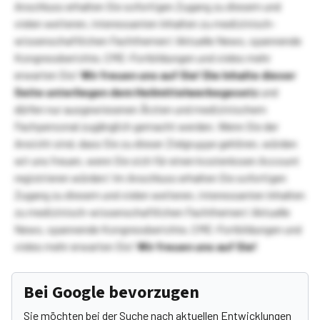
Anschluss erhalten Sie sofortigen Zugang zu diesem und
vielen weiteren, interessanten Inhalten zu medizinisch-
wissenschaftlichen Fachthemen! Aktuelle News, spannende
Kongressberichte, CME-Fortbildungen und vieles mehr
erwarten Sie!
Wir freuen uns auf Sie!
Die Inhalte dieser
Seite unterliegen dem Heilmittelwerbegesetz
und
dürfen nur ausgewiesenen Ärzten und medizinischem
Fachpersonal zugänglich gemacht werden. Wenn Sie der
Ansicht sind, dass Sie zu dieser Zielgruppe gehören, würden
wir uns freuen, wenn Sie sich für einen kostenlosen Account
registrieren würden! Im Anschluss erhalten Sie sofortigen
Zugang zu diesem und vielen weiteren, interessanten Inhalten
zu medizinisch-wissenschaftlichen Fachthemen! Aktuelle
News, spannende Kongressberichte, CME-Fortbildungen und
vieles mehr erwarten Sie!
Wir freuen uns auf Sie!
Bei Google bevorzugen
Sie möchten bei der Suche nach aktuellen Entwicklungen