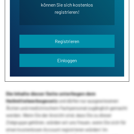
können Sie sich kostenlos
registrieren!
Registrieren
Einloggen
Die Inhalte dieser Seite unterliegen dem
Heilmittelwerbegesetz
und dürfen nur ausgewiesenen
Ärzten und medizinischem Fachpersonal zugänglich gemacht
werden. Wenn Sie der Ansicht sind, dass Sie zu dieser
Zielgruppe gehören, würden wir uns freuen, wenn Sie sich für
einen kostenlosen Account registrieren würden! Im