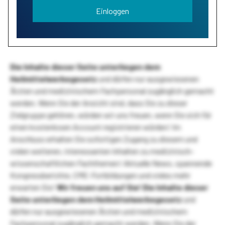
Einloggen
Die Inhalte dieser Seite unterliegen dem
Heilmittelwerbegesetz
und dürfen nur ausgewiesenen
Ärzten und medizinischem Fachpersonal zugänglich gemacht
werden. Wenn Sie der Ansicht sind, dass Sie zu dieser
Zielgruppe gehören, würden wir uns freuen, wenn Sie sich für
einen kostenlosen Account registrieren würden! Im
Anschluss erhalten Sie sofortigen Zugang zu diesem und
vielen weiteren, interessanten Inhalten zu medizinisch-
wissenschaftlichen Fachthemen! Aktuelle News, spannende
Kongressberichte, CME-Fortbildungen und vieles mehr
erwarten Sie!
Wir freuen uns auf Sie!
Die Inhalte dieser
Seite unterliegen dem Heilmittelwerbegesetz
und
dürfen nur ausgewiesenen Ärzten und medizinischem
Fachpersonal zugänglich gemacht werden. Wenn Sie der