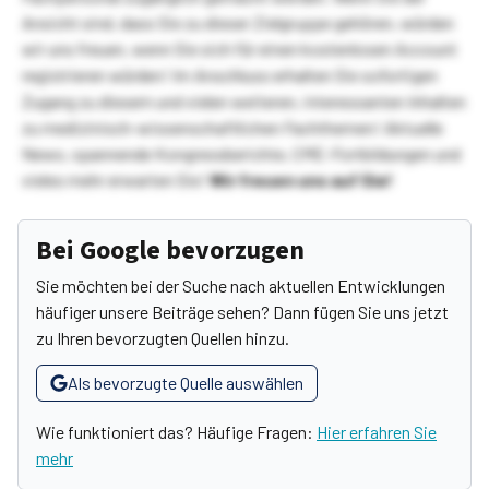
Ansicht sind, dass Sie zu dieser Zielgruppe gehören, würden
wir uns freuen, wenn Sie sich für einen kostenlosen Account
registrieren würden! Im Anschluss erhalten Sie sofortigen
Zugang zu diesem und vielen weiteren, interessanten Inhalten
zu medizinisch-wissenschaftlichen Fachthemen! Aktuelle
News, spannende Kongressberichte, CME-Fortbildungen und
vieles mehr erwarten Sie!
Wir freuen uns auf Sie!
Bei Google bevorzugen
Sie möchten bei der Suche nach aktuellen Entwicklungen
häufiger unsere Beiträge sehen? Dann fügen Sie uns jetzt
zu Ihren bevorzugten Quellen hinzu.
Als bevorzugte Quelle auswählen
Wie funktioniert das? Häufige Fragen:
Hier erfahren Sie
mehr