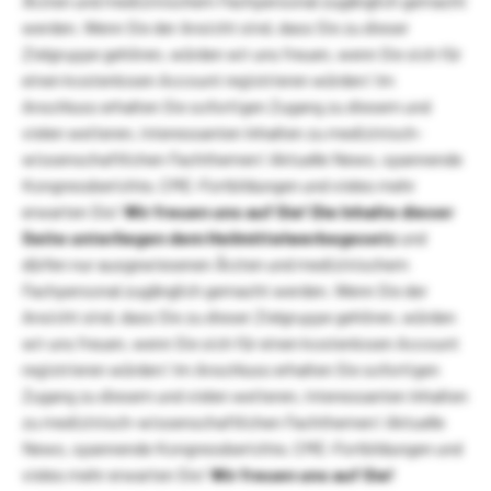
Ärzten und medizinischem Fachpersonal zugänglich gemacht
werden. Wenn Sie der Ansicht sind, dass Sie zu dieser
Zielgruppe gehören, würden wir uns freuen, wenn Sie sich für
einen kostenlosen Account registrieren würden! Im
Anschluss erhalten Sie sofortigen Zugang zu diesem und
vielen weiteren, interessanten Inhalten zu medizinisch-
wissenschaftlichen Fachthemen! Aktuelle News, spannende
Kongressberichte, CME-Fortbildungen und vieles mehr
erwarten Sie!
Wir freuen uns auf Sie!
Die Inhalte dieser
Seite unterliegen dem Heilmittelwerbegesetz
und
dürfen nur ausgewiesenen Ärzten und medizinischem
Fachpersonal zugänglich gemacht werden. Wenn Sie der
Ansicht sind, dass Sie zu dieser Zielgruppe gehören, würden
wir uns freuen, wenn Sie sich für einen kostenlosen Account
registrieren würden! Im Anschluss erhalten Sie sofortigen
Zugang zu diesem und vielen weiteren, interessanten Inhalten
zu medizinisch-wissenschaftlichen Fachthemen! Aktuelle
News, spannende Kongressberichte, CME-Fortbildungen und
vieles mehr erwarten Sie!
Wir freuen uns auf Sie!