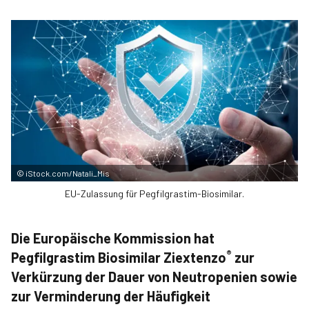
©
iStock.com/Natali_Mis
EU-Zulassung für Pegfilgrastim-Biosimilar.
Die Europäische Kommission hat
®
Pegfilgrastim Biosimilar Ziextenzo
zur
Verkürzung der Dauer von Neutropenien sowie
zur Verminderung der Häufigkeit