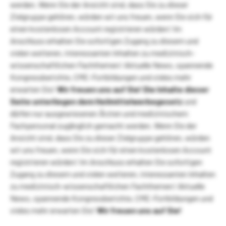
werden. Wenn Sie der Ansicht sind, dass Sie zu dieser
Zielgruppe gehören, würden wir uns freuen, wenn Sie sich für
einen kostenlosen Account registrieren würden! Im
Anschluss erhalten Sie sofortigen Zugang zu diesem und
vielen weiteren, interessanten Inhalten zu medizinisch-
wissenschaftlichen Fachthemen! Aktuelle News, spannende
Kongressberichte, CME-Fortbildungen und vieles mehr
erwarten Sie!
Wir freuen uns auf Sie!
Die Inhalte dieser
Seite unterliegen dem Heilmittelwerbegesetz
und
dürfen nur ausgewiesenen Ärzten und medizinischem
Fachpersonal zugänglich gemacht werden. Wenn Sie der
Ansicht sind, dass Sie zu dieser Zielgruppe gehören, würden
wir uns freuen, wenn Sie sich für einen kostenlosen Account
registrieren würden! Im Anschluss erhalten Sie sofortigen
Zugang zu diesem und vielen weiteren, interessanten Inhalten
zu medizinisch-wissenschaftlichen Fachthemen! Aktuelle
News, spannende Kongressberichte, CME-Fortbildungen und
vieles mehr erwarten Sie!
Wir freuen uns auf Sie!