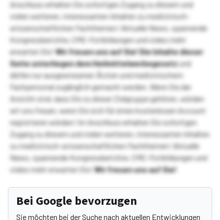
Anschluss erhalten Sie sofortigen Zugang zu diesem und
vielen weiteren, interessanten Inhalten zu medizinisch-
wissenschaftlichen Fachthemen! Aktuelle News, spannende
Kongressberichte, CME-Fortbildungen und vieles mehr
erwarten Sie!
Wir freuen uns auf Sie!
Die Inhalte dieser
Seite unterliegen dem Heilmittelwerbegesetz
und
dürfen nur ausgewiesenen Ärzten und medizinischem
Fachpersonal zugänglich gemacht werden. Wenn Sie der
Ansicht sind, dass Sie zu dieser Zielgruppe gehören, würden
wir uns freuen, wenn Sie sich für einen kostenlosen Account
registrieren würden! Im Anschluss erhalten Sie sofortigen
Zugang zu diesem und vielen weiteren, interessanten Inhalten
zu medizinisch-wissenschaftlichen Fachthemen! Aktuelle
News, spannende Kongressberichte, CME-Fortbildungen und
vieles mehr erwarten Sie!
Wir freuen uns auf Sie!
Bei Google bevorzugen
Sie möchten bei der Suche nach aktuellen Entwicklungen