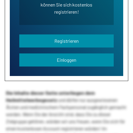
können Sie sich kostenlos
registrieren!
Registrieren
Einloggen
Die Inhalte dieser Seite unterliegen dem
Heilmittelwerbegesetz
und dürfen nur ausgewiesenen
Ärzten und medizinischem Fachpersonal zugänglich gemacht
werden. Wenn Sie der Ansicht sind, dass Sie zu dieser
Zielgruppe gehören, würden wir uns freuen, wenn Sie sich für
einen kostenlosen Account registrieren würden! Im