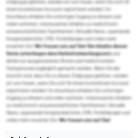
Zielgruppe gehören, würden wir uns freuen, wenn Sie sich für
einen kostenlosen Account registrieren würden! Im
Anschluss erhalten Sie sofortigen Zugang zu diesem und
vielen weiteren, interessanten Inhalten zu medizinisch-
wissenschaftlichen Fachthemen! Aktuelle News, spannende
Kongressberichte, CME-Fortbildungen und vieles mehr
erwarten Sie!
Wir freuen uns auf Sie!
Die Inhalte dieser
Seite unterliegen dem Heilmittelwerbegesetz
und
dürfen nur ausgewiesenen Ärzten und medizinischem
Fachpersonal zugänglich gemacht werden. Wenn Sie der
Ansicht sind, dass Sie zu dieser Zielgruppe gehören, würden
wir uns freuen, wenn Sie sich für einen kostenlosen Account
registrieren würden! Im Anschluss erhalten Sie sofortigen
Zugang zu diesem und vielen weiteren, interessanten Inhalten
zu medizinisch-wissenschaftlichen Fachthemen! Aktuelle
News, spannende Kongressberichte, CME-Fortbildungen und
vieles mehr erwarten Sie!
Wir freuen uns auf Sie!