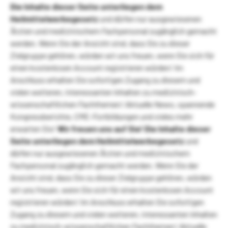
Die Inhalte dieser Seite unterliegen dem
Heilmittelwerbegesetz
und dürfen nur ausgewiesenen
Ärzten und medizinischem Fachpersonal zugänglich gemacht
werden. Wenn Sie der Ansicht sind, dass Sie zu dieser
Zielgruppe gehören, würden wir uns freuen, wenn Sie sich für
einen kostenlosen Account registrieren würden! Im
Anschluss erhalten Sie sofortigen Zugang zu diesem und
vielen weiteren, interessanten Inhalten zu medizinisch-
wissenschaftlichen Fachthemen! Aktuelle News, spannende
Kongressberichte, CME-Fortbildungen und vieles mehr
erwarten Sie!
Wir freuen uns auf Sie!
Die Inhalte dieser
Seite unterliegen dem Heilmittelwerbegesetz
und
dürfen nur ausgewiesenen Ärzten und medizinischem
Fachpersonal zugänglich gemacht werden. Wenn Sie der
Ansicht sind, dass Sie zu dieser Zielgruppe gehören, würden
wir uns freuen, wenn Sie sich für einen kostenlosen Account
registrieren würden! Im Anschluss erhalten Sie sofortigen
Zugang zu diesem und vielen weiteren, interessanten Inhalten
zu medizinisch-wissenschaftlichen Fachthemen! Aktuelle