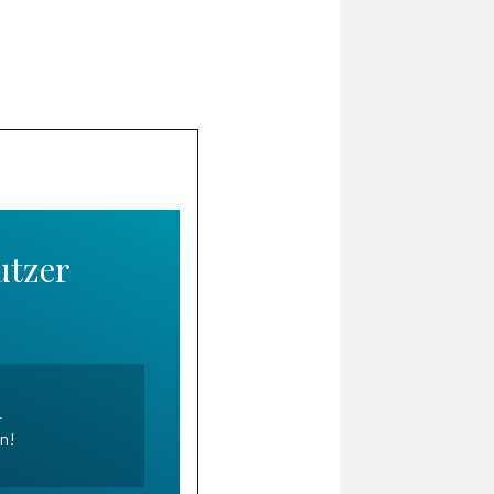
utzer
.
en!