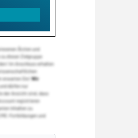
wiesenen Ärzten und
zu dieser Zielgruppe
den! Im Anschluss erhalten
wissenschaftlichen
r erwarten Sie!
Wir
und dürfen nur
 der Ansicht sind, dass
Account registrieren
nten Inhalten zu
CME-Fortbildungen und