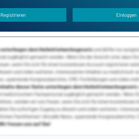
Registrieren
Einloggen
te unterliegen dem Heilmittelwerbegesetz
und dürfen nur ausge
l zugänglich gemacht werden. Wenn Sie der Ansicht sind, dass Sie 
reuen, wenn Sie sich für einen kostenlosen Account registrieren wür
diesem und vielen weiteren, interessanten Inhalten zu medizinisch-
s, spannende Kongressberichte, CME-Fortbildungen und vieles meh
Inhalte dieser Seite unterliegen dem Heilmittelwerbegesetz
 medizinischem Fachpersonal zugänglich gemacht werden. Wenn Sie
ehören, würden wir uns freuen, wenn Sie sich für einen kostenlosen 
ten Sie sofortigen Zugang zu diesem und vielen weiteren, interessa
lichen Fachthemen! Aktuelle News, spannende Kongressberichte, 
Wir freuen uns auf Sie!