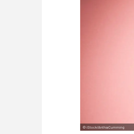
©
iStock/AnthiaCumming