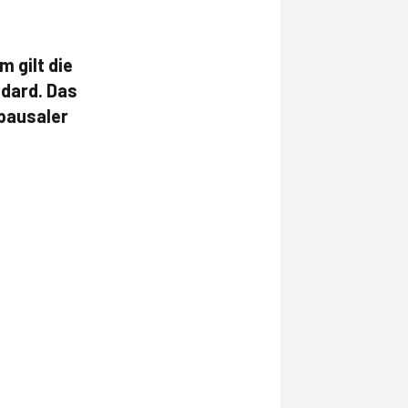
 gilt die
ndard. Das
pausaler