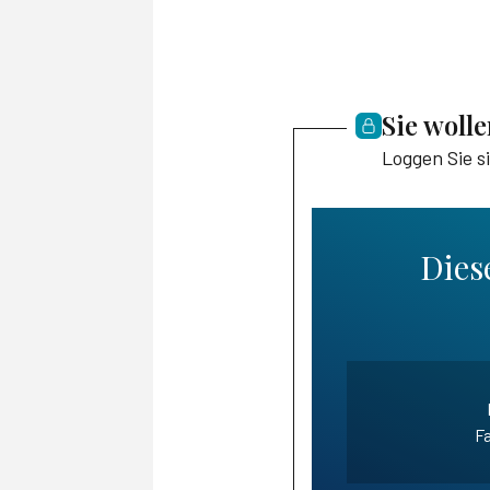
Sie woll
Loggen Sie s
Diese
Fa