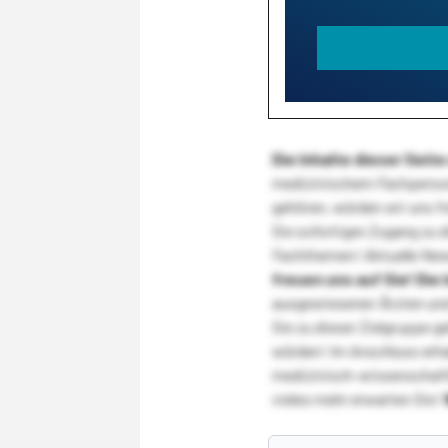
Die Inhalte dieser Sei
medizinischem Fachpersona
gehören, würden wir uns f
Sie sofortigen Zugang zu 
Fachthemen! Aktuelle New
freuen uns auf Sie!
Die 
ausgewiesenen Ärzten und
Sie zu dieser Zielgruppe g
würden! Im Anschluss erhal
medizinisch-wissenschaft
vieles mehr erwarten Sie!