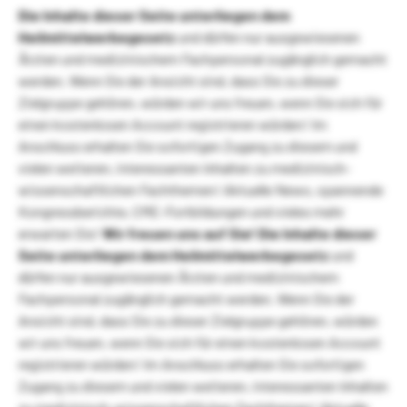
Die Inhalte dieser Seite unterliegen dem
Heilmittelwerbegesetz
und dürfen nur ausgewiesenen
Ärzten und medizinischem Fachpersonal zugänglich gemacht
werden. Wenn Sie der Ansicht sind, dass Sie zu dieser
Zielgruppe gehören, würden wir uns freuen, wenn Sie sich für
einen kostenlosen Account registrieren würden! Im
Anschluss erhalten Sie sofortigen Zugang zu diesem und
vielen weiteren, interessanten Inhalten zu medizinisch-
wissenschaftlichen Fachthemen! Aktuelle News, spannende
Kongressberichte, CME-Fortbildungen und vieles mehr
erwarten Sie!
Wir freuen uns auf Sie!
Die Inhalte dieser
Seite unterliegen dem Heilmittelwerbegesetz
und
dürfen nur ausgewiesenen Ärzten und medizinischem
Fachpersonal zugänglich gemacht werden. Wenn Sie der
Ansicht sind, dass Sie zu dieser Zielgruppe gehören, würden
wir uns freuen, wenn Sie sich für einen kostenlosen Account
registrieren würden! Im Anschluss erhalten Sie sofortigen
Zugang zu diesem und vielen weiteren, interessanten Inhalten