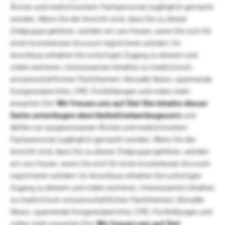
Ärzten und medizinischem Fachpersonal zugänglich gemacht
werden. Wenn Sie der Ansicht sind, dass Sie zu dieser
Zielgruppe gehören, würden wir uns freuen, wenn Sie sich für
einen kostenlosen Account registrieren würden! Im
Anschluss erhalten Sie sofortigen Zugang zu diesem und
vielen weiteren, interessanten Inhalten zu medizinisch-
wissenschaftlichen Fachthemen! Aktuelle News, spannende
Kongressberichte, CME-Fortbildungen und vieles mehr
erwarten Sie!
Wir freuen uns auf Sie!
Die Inhalte dieser
Seite unterliegen dem Heilmittelwerbegesetz
und
dürfen nur ausgewiesenen Ärzten und medizinischem
Fachpersonal zugänglich gemacht werden. Wenn Sie der
Ansicht sind, dass Sie zu dieser Zielgruppe gehören, würden
wir uns freuen, wenn Sie sich für einen kostenlosen Account
registrieren würden! Im Anschluss erhalten Sie sofortigen
Zugang zu diesem und vielen weiteren, interessanten Inhalten
zu medizinisch-wissenschaftlichen Fachthemen! Aktuelle
News, spannende Kongressberichte, CME-Fortbildungen und
vieles mehr erwarten Sie!
Wir freuen uns auf Sie!