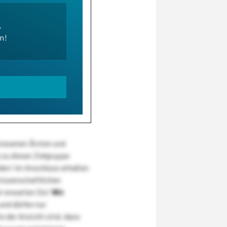
.
en!
wiesenen Ärzten und
zu dieser Zielgruppe
den! Im Anschluss erhalten
wissenschaftlichen
r erwarten Sie!
Wir
und dürfen nur
 der Ansicht sind, dass