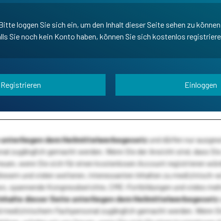
Bitte loggen Sie sich ein, um den Inhalt dieser Seite sehen zu können
lls Sie noch kein Konto haben, können Sie sich kostenlos registrier
Registrieren
Einloggen
te unterliegen dem Heilmittelwerbegesetz
und dürfen nur ausge
l zugänglich gemacht werden. Wenn Sie der Ansicht sind, dass Sie 
reuen, wenn Sie sich für einen kostenlosen Account registrieren wür
diesem und vielen weiteren, interessanten Inhalten zu medizinisch-
s, spannende Kongressberichte, CME-Fortbildungen und vieles meh
Inhalte dieser Seite unterliegen dem Heilmittelwerbegesetz
 medizinischem Fachpersonal zugänglich gemacht werden. Wenn Sie