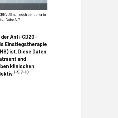
 OCREVUS nun noch einfacher in
i.v.-Gabe.6,7
 der Anti-CD20-
ls Einstiegstherapie
S) ist. Diese Daten
eatment and
eben klinischen
1-5,7-10
ektiv.