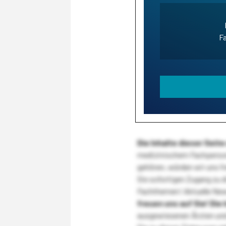
Fa
Die Inhalte dieser Sei
medizinischem Fachpersona
gehören, würden wir uns f
Sie sofortigen Zugang zu 
Fachthemen! Aktuelle New
freuen uns auf Sie!
Die 
ausgewiesenen Ärzten und