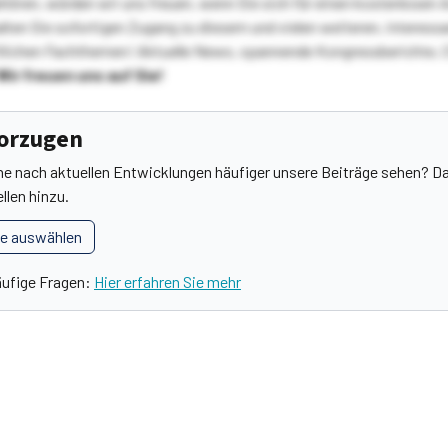
ehören, würden wir uns freuen, wenn Sie sich für einen kostenlosen 
ten Sie sofortigen Zugang zu diesem und vielen weiteren, interessa
lichen Fachthemen! Aktuelle News, spannende Kongressberichte, 
Wir freuen uns auf Sie!
vorzugen
he nach aktuellen Entwicklungen häufiger unsere Beiträge sehen? Da
llen hinzu.
le auswählen
äufige Fragen:
Hier erfahren Sie mehr