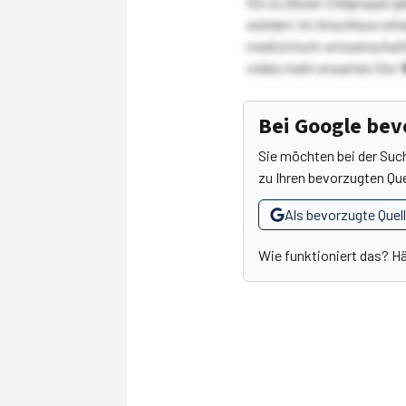
Sie zu dieser Zielgruppe g
würden! Im Anschluss erhal
medizinisch-wissenschaft
vieles mehr erwarten Sie!
Bei Google be
Sie möchten bei der Suc
zu Ihren bevorzugten Que
Als bevorzugte Quel
Wie funktioniert das? H