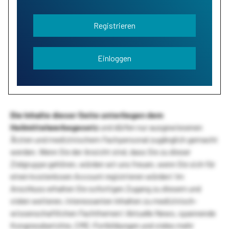
Registrieren
Einloggen
Die Inhalte dieser Seite unterliegen dem
Heilmittelwerbegesetz
und dürfen nur ausgewiesenen
Ärzten und medizinischem Fachpersonal zugänglich gemacht
werden. Wenn Sie der Ansicht sind, dass Sie zu dieser
Zielgruppe gehören, würden wir uns freuen, wenn Sie sich für
einen kostenlosen Account registrieren würden! Im
Anschluss erhalten Sie sofortigen Zugang zu diesem und
vielen weiteren, interessanten Inhalten zu medizinisch-
wissenschaftlichen Fachthemen! Aktuelle News, spannende
Kongressberichte, CME-Fortbildungen und vieles mehr