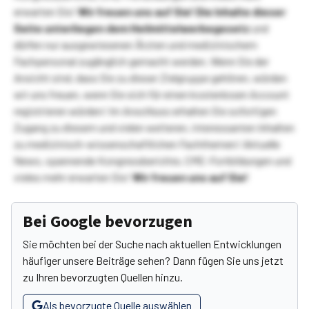
erwarten Sie!
Wir freuen uns auf Sie!
Die Inhalte dieser
Seite unterliegen dem Heilmittelwerbegesetz
und
dürfen nur ausgewiesenen Ärzten und medizinischem
Fachpersonal zugänglich gemacht werden. Wenn Sie der
Ansicht sind, dass Sie zu dieser Zielgruppe gehören, würden
wir uns freuen, wenn Sie sich für einen kostenlosen Account
registrieren würden! Im Anschluss erhalten Sie sofortigen
Zugang zu diesem und vielen weiteren, interessanten Inhalten
zu medizinisch-wissenschaftlichen Fachthemen! Aktuelle
News, spannende Kongressberichte, CME-Fortbildungen und
vieles mehr erwarten Sie!
Wir freuen uns auf Sie!
Bei Google bevorzugen
Sie möchten bei der Suche nach aktuellen Entwicklungen
häufiger unsere Beiträge sehen? Dann fügen Sie uns jetzt
zu Ihren bevorzugten Quellen hinzu.
Als bevorzugte Quelle auswählen