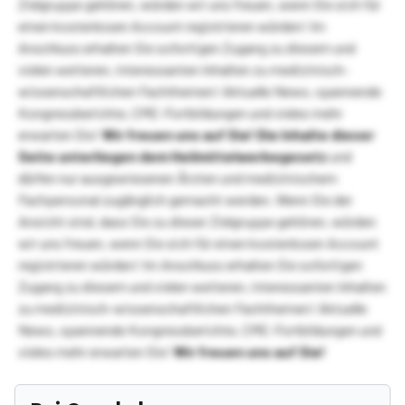
Zielgruppe gehören, würden wir uns freuen, wenn Sie sich für
einen kostenlosen Account registrieren würden! Im
Anschluss erhalten Sie sofortigen Zugang zu diesem und
vielen weiteren, interessanten Inhalten zu medizinisch-
wissenschaftlichen Fachthemen! Aktuelle News, spannende
Kongressberichte, CME-Fortbildungen und vieles mehr
erwarten Sie!
Wir freuen uns auf Sie!
Die Inhalte dieser
Seite unterliegen dem Heilmittelwerbegesetz
und
dürfen nur ausgewiesenen Ärzten und medizinischem
Fachpersonal zugänglich gemacht werden. Wenn Sie der
Ansicht sind, dass Sie zu dieser Zielgruppe gehören, würden
wir uns freuen, wenn Sie sich für einen kostenlosen Account
registrieren würden! Im Anschluss erhalten Sie sofortigen
Zugang zu diesem und vielen weiteren, interessanten Inhalten
zu medizinisch-wissenschaftlichen Fachthemen! Aktuelle
News, spannende Kongressberichte, CME-Fortbildungen und
vieles mehr erwarten Sie!
Wir freuen uns auf Sie!