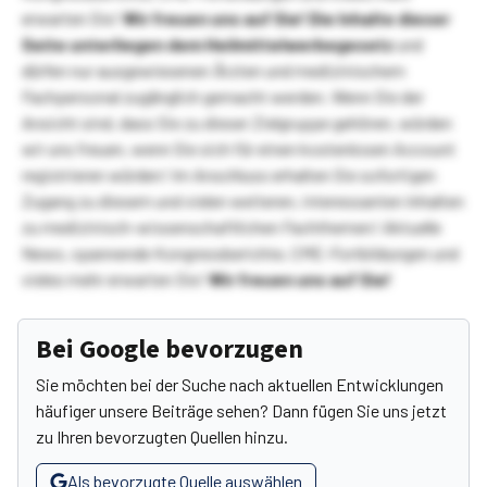
erwarten Sie!
Wir freuen uns auf Sie!
Die Inhalte dieser
Seite unterliegen dem Heilmittelwerbegesetz
und
dürfen nur ausgewiesenen Ärzten und medizinischem
Fachpersonal zugänglich gemacht werden. Wenn Sie der
Ansicht sind, dass Sie zu dieser Zielgruppe gehören, würden
wir uns freuen, wenn Sie sich für einen kostenlosen Account
registrieren würden! Im Anschluss erhalten Sie sofortigen
Zugang zu diesem und vielen weiteren, interessanten Inhalten
zu medizinisch-wissenschaftlichen Fachthemen! Aktuelle
News, spannende Kongressberichte, CME-Fortbildungen und
vieles mehr erwarten Sie!
Wir freuen uns auf Sie!
Bei Google bevorzugen
Sie möchten bei der Suche nach aktuellen Entwicklungen
häufiger unsere Beiträge sehen? Dann fügen Sie uns jetzt
zu Ihren bevorzugten Quellen hinzu.
Als bevorzugte Quelle auswählen