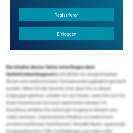
Registrieren
Einloggen
Die Inhalte dieser Seite unterliegen dem
Heilmittelwerbegesetz
und dürfen nur ausgewiesenen
Ärzten und medizinischem Fachpersonal zugänglich gemacht
werden. Wenn Sie der Ansicht sind, dass Sie zu dieser
Zielgruppe gehören, würden wir uns freuen, wenn Sie sich für
einen kostenlosen Account registrieren würden! Im
Anschluss erhalten Sie sofortigen Zugang zu diesem und
vielen weiteren, interessanten Inhalten zu medizinisch-
wissenschaftlichen Fachthemen! Aktuelle News, spannende
Kongressberichte, CME-Fortbildungen und vieles mehr