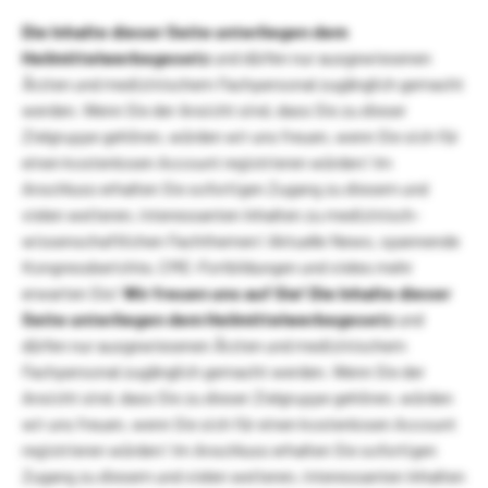
Die Inhalte dieser Seite unterliegen dem
Heilmittelwerbegesetz
und dürfen nur ausgewiesenen
Ärzten und medizinischem Fachpersonal zugänglich gemacht
werden. Wenn Sie der Ansicht sind, dass Sie zu dieser
Zielgruppe gehören, würden wir uns freuen, wenn Sie sich für
einen kostenlosen Account registrieren würden! Im
Anschluss erhalten Sie sofortigen Zugang zu diesem und
vielen weiteren, interessanten Inhalten zu medizinisch-
wissenschaftlichen Fachthemen! Aktuelle News, spannende
Kongressberichte, CME-Fortbildungen und vieles mehr
erwarten Sie!
Wir freuen uns auf Sie!
Die Inhalte dieser
Seite unterliegen dem Heilmittelwerbegesetz
und
dürfen nur ausgewiesenen Ärzten und medizinischem
Fachpersonal zugänglich gemacht werden. Wenn Sie der
Ansicht sind, dass Sie zu dieser Zielgruppe gehören, würden
wir uns freuen, wenn Sie sich für einen kostenlosen Account
registrieren würden! Im Anschluss erhalten Sie sofortigen
Zugang zu diesem und vielen weiteren, interessanten Inhalten