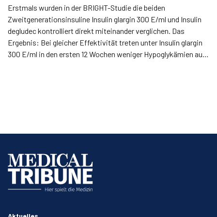
Erstmals wurden in der BRIGHT-Studie die beiden
Zweitgenerationsinsuline Insulin glargin 300 E/ml und Insulin
degludec kontrolliert direkt miteinander verglichen. Das
Ergebnis: Bei gleicher Effektivität treten unter Insulin glargin
300 E/ml in den ersten 12 Wochen weniger Hypoglykämien auf
als unter dem Vergleichsinsulin. Während der Erhaltungsphase
und über die gesamte Studiendauer war das Auftreten von
Hypoglykämien zwischen beiden Insulinen vergleichbar.
Weitere beim EASD präsentierte Real-World-Daten stützten
diese Erkenntnis.
Aktuelles