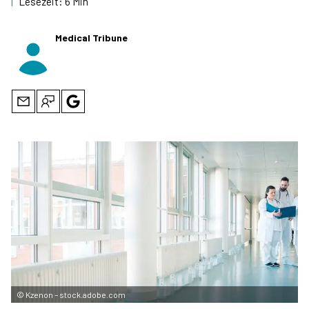
|
Lesezeit:
6 Min
Medical Tribune
©
Kzenon – stock.adobe.com