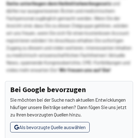
Seite unterliegen dem Heilmittelwerbegesetz
und
dürfen nur ausgewiesenen Ärzten und medizinischem
Fachpersonal zugänglich gemacht werden. Wenn Sie der
Ansicht sind, dass Sie zu dieser Zielgruppe gehören, würden
wir uns freuen, wenn Sie sich für einen kostenlosen Account
registrieren würden! Im Anschluss erhalten Sie sofortigen
Zugang zu diesem und vielen weiteren, interessanten Inhalten
zu medizinisch-wissenschaftlichen Fachthemen! Aktuelle
News, spannende Kongressberichte, CME-Fortbildungen und
vieles mehr erwarten Sie!
Wir freuen uns auf Sie!
Bei Google bevorzugen
Sie möchten bei der Suche nach aktuellen Entwicklungen
häufiger unsere Beiträge sehen? Dann fügen Sie uns jetzt
zu Ihren bevorzugten Quellen hinzu.
Als bevorzugte Quelle auswählen