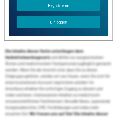
Registrieren
Einloggen
Die Inhalte dieser Seite unterliegen dem
Heilmittelwerbegesetz
und dürfen nur ausgewiesenen
Ärzten und medizinischem Fachpersonal zugänglich gemacht
werden. Wenn Sie der Ansicht sind, dass Sie zu dieser
Zielgruppe gehören, würden wir uns freuen, wenn Sie sich für
einen kostenlosen Account registrieren würden! Im
Anschluss erhalten Sie sofortigen Zugang zu diesem und
vielen weiteren, interessanten Inhalten zu medizinisch-
wissenschaftlichen Fachthemen! Aktuelle News, spannende
Kongressberichte, CME-Fortbildungen und vieles mehr
erwarten Sie!
Wir freuen uns auf Sie!
Die Inhalte dieser