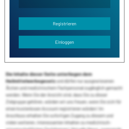
Registrieren
Einloggen
Die Inhalte dieser Seite unterliegen dem
Heilmittelwerbegesetz
und dürfen nur ausgewiesenen
Ärzten und medizinischem Fachpersonal zugänglich gemacht
werden. Wenn Sie der Ansicht sind, dass Sie zu dieser
Zielgruppe gehören, würden wir uns freuen, wenn Sie sich für
einen kostenlosen Account registrieren würden! Im
Anschluss erhalten Sie sofortigen Zugang zu diesem und
vielen weiteren, interessanten Inhalten zu medizinisch-