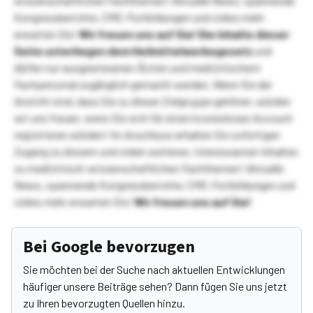
wissenschaftlichen Fachthemen! Aktuelle News, spannende
Kongressberichte, CME-Fortbildungen und vieles mehr
erwarten Sie!
Wir freuen uns auf Sie!
Die Inhalte dieser
Seite unterliegen dem Heilmittelwerbegesetz
und
dürfen nur ausgewiesenen Ärzten und medizinischem
Fachpersonal zugänglich gemacht werden. Wenn Sie der
Ansicht sind, dass Sie zu dieser Zielgruppe gehören, würden
wir uns freuen, wenn Sie sich für einen kostenlosen Account
registrieren würden! Im Anschluss erhalten Sie sofortigen
Zugang zu diesem und vielen weiteren, interessanten Inhalten
zu medizinisch-wissenschaftlichen Fachthemen! Aktuelle
News, spannende Kongressberichte, CME-Fortbildungen und
vieles mehr erwarten Sie!
Wir freuen uns auf Sie!
Bei Google bevorzugen
Sie möchten bei der Suche nach aktuellen Entwicklungen
häufiger unsere Beiträge sehen? Dann fügen Sie uns jetzt
zu Ihren bevorzugten Quellen hinzu.