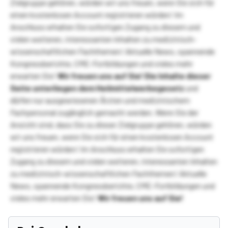
Zielgruppe gehören, würden wir uns freuen, wenn Sie sich für
einen kostenlosen Account registrieren würden! Im
Anschluss erhalten Sie sofortigen Zugang zu diesem und
vielen weiteren, interessanten Inhalten zu medizinisch-
wissenschaftlichen Fachthemen! Aktuelle News, spannende
Kongressberichte, CME-Fortbildungen und vieles mehr
erwarten Sie!
Wir freuen uns auf Sie!
Die Inhalte dieser
Seite unterliegen dem Heilmittelwerbegesetz
und
dürfen nur ausgewiesenen Ärzten und medizinischem
Fachpersonal zugänglich gemacht werden. Wenn Sie der
Ansicht sind, dass Sie zu dieser Zielgruppe gehören, würden
wir uns freuen, wenn Sie sich für einen kostenlosen Account
registrieren würden! Im Anschluss erhalten Sie sofortigen
Zugang zu diesem und vielen weiteren, interessanten Inhalten
zu medizinisch-wissenschaftlichen Fachthemen! Aktuelle
News, spannende Kongressberichte, CME-Fortbildungen und
vieles mehr erwarten Sie!
Wir freuen uns auf Sie!