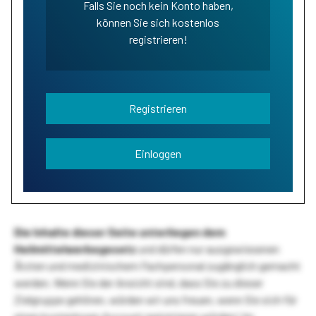
Falls Sie noch kein Konto haben,
können Sie sich kostenlos
registrieren!
Registrieren
Einloggen
Die Inhalte dieser Seite unterliegen dem
Heilmittelwerbegesetz
und dürfen nur ausgewiesenen
Ärzten und medizinischem Fachpersonal zugänglich gemacht
werden. Wenn Sie der Ansicht sind, dass Sie zu dieser
Zielgruppe gehören, würden wir uns freuen, wenn Sie sich für