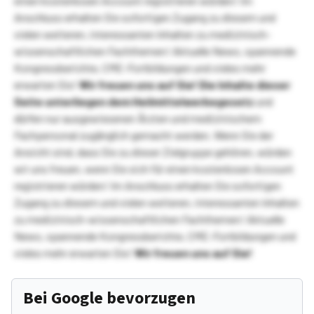
einen kostenlosen Account registrieren würden! Im
Anschluss erhalten Sie sofortigen Zugang zu diesem und
vielen weiteren, interessanten Inhalten zu medizinisch-
wissenschaftlichen Fachthemen! Aktuelle News, spannende
Kongressberichte, CME-Fortbildungen und vieles mehr
erwarten Sie!
Wir freuen uns auf Sie!
Die Inhalte dieser
Seite unterliegen dem Heilmittelwerbegesetz
und
dürfen nur ausgewiesenen Ärzten und medizinischem
Fachpersonal zugänglich gemacht werden. Wenn Sie der
Ansicht sind, dass Sie zu dieser Zielgruppe gehören, würden
wir uns freuen, wenn Sie sich für einen kostenlosen Account
registrieren würden! Im Anschluss erhalten Sie sofortigen
Zugang zu diesem und vielen weiteren, interessanten Inhalten
zu medizinisch-wissenschaftlichen Fachthemen! Aktuelle
News, spannende Kongressberichte, CME-Fortbildungen und
vieles mehr erwarten Sie!
Wir freuen uns auf Sie!
Bei Google bevorzugen