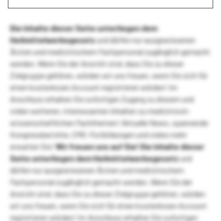
Die Inhalte dieser Seite unterliegen dem
Heilmittelwerbegesetz
und dürfen nur ausgewiesenen
Ärzten und medizinischem Fachpersonal zugänglich gemacht
werden. Wenn Sie der Ansicht sind, dass Sie zu dieser
Zielgruppe gehören, würden wir uns freuen, wenn Sie sich für
einen kostenlosen Account registrieren würden! Im
Anschluss erhalten Sie sofortigen Zugang zu diesem und
vielen weiteren, interessanten Inhalten zu medizinisch-
wissenschaftlichen Fachthemen! Aktuelle News, spannende
Kongressberichte, CME-Fortbildungen und vieles mehr
erwarten Sie!
Wir freuen uns auf Sie!
Die Inhalte dieser
Seite unterliegen dem Heilmittelwerbegesetz
und
dürfen nur ausgewiesenen Ärzten und medizinischem
Fachpersonal zugänglich gemacht werden. Wenn Sie der
Ansicht sind, dass Sie zu dieser Zielgruppe gehören, würden
wir uns freuen, wenn Sie sich für einen kostenlosen Account
registrieren würden! Im Anschluss erhalten Sie sofortigen