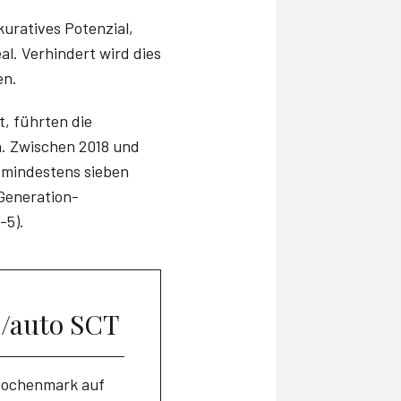
kuratives Potenzial,
l. Verhindert wird dies
en.
, führten die
h. Zwischen 2018 und
mindestens sieben
Generation-
-5).
o/auto SCT
Knochenmark auf