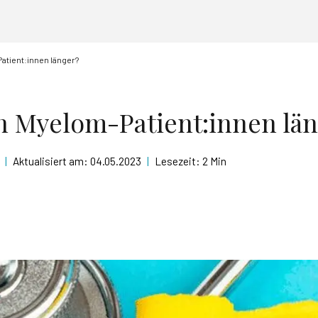
atient:innen länger?
 Myelom-Patient:innen lä
|
Aktualisiert am:
04.05.2023
|
Lesezeit:
2 Min