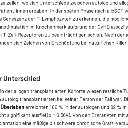
zelzellen, wo sich Unterschiede zwischen autolog und allo
Patient:innen ergaben: In der späten Phase nach alloSCT
he Seneszenz der T-Lymphozyten zu erkennen, die möglich
stimulation im Knochenmark aufgrund der GvHD assoziiert
n T-Zell-Rezeptoren zu beeinträchtigen schien. Nach der 
anden sich Zeichen von Erschöpfung bei natürlichen Killer
er Unterschied
in der allogen transplantierten Kohorte wiesen restliche T
autolog transplantierten bei keiner Person der Fall war. 
 Überleben
erreichten 100 % in der autologen und 92 % in
cht signifikant ausfiel (p = 0,564). Von den Erkrankten mit
plantation eine mäßige bis schwere chronische Graft-ver