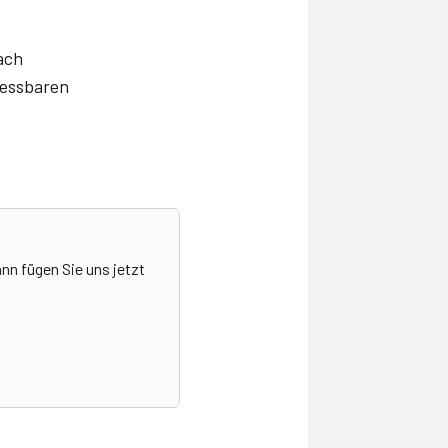
ach
messbaren
nn fügen Sie uns jetzt