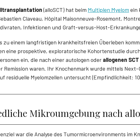
ltransplantation
(alloSCT) hat beim
Multiplen Myelom
ein 
Sebastien Claveau, Hôpital Maisonneuve-Rosemont, Montrea
idivraten, Infektionen und Graft-versus-Host-Erkrankung
s zu einem langfristigen krankheitsfreien Überleben kommt
en eine prospektive, exploratorische Kohortenstudie durc
Personen ein, die nach einer autologen oder
allogenen SCT
er Remission waren. Ihr Knochenmark wurde mittels Next-
uf residuelle Myelomzellen untersucht (Empfindlichkeit: 10
edliche Mikroumgebung nach all
dienziel war die Analyse des Tumormicroenvironments im 