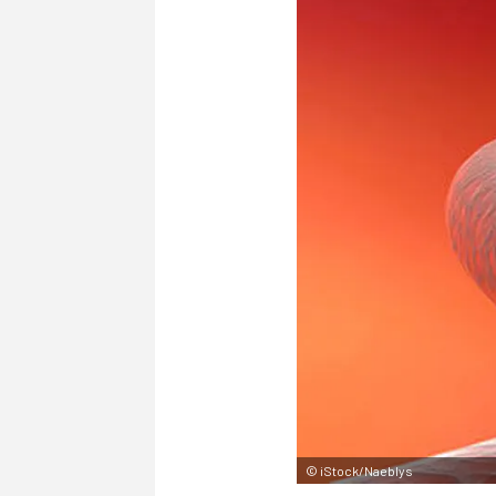
©
iStock/Naeblys