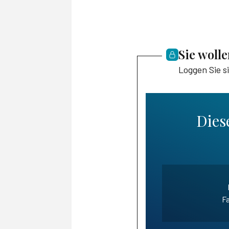
Sie woll
Loggen Sie s
Diese
Fa