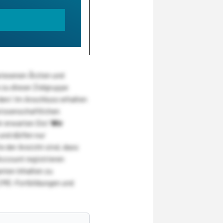
wiesenen Ärzten und
zu dieser Zielgruppe
den! Im Anschluss erhalten
wissenschaftlichen
r erwarten Sie!
Wir
und dürfen nur
 der Ansicht sind, dass
Account registrieren
nten Inhalten zu
CME-Fortbildungen und