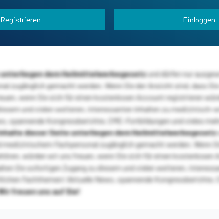
Registrieren
Einloggen
te unterliegen dem Heilmittelwerbegesetz
und dürfen nur ausge
l zugänglich gemacht werden. Wenn Sie der Ansicht sind, dass Sie 
reuen, wenn Sie sich für einen kostenlosen Account registrieren wür
diesem und vielen weiteren, interessanten Inhalten zu medizinisch-
s, spannende Kongressberichte, CME-Fortbildungen und vieles meh
Inhalte dieser Seite unterliegen dem Heilmittelwerbegesetz
 medizinischem Fachpersonal zugänglich gemacht werden. Wenn Sie
ehören, würden wir uns freuen, wenn Sie sich für einen kostenlosen 
ten Sie sofortigen Zugang zu diesem und vielen weiteren, interessa
lichen Fachthemen! Aktuelle News, spannende Kongressberichte, 
Wir freuen uns auf Sie!