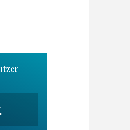
utzer
.
en!