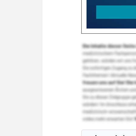
Die Inhalte dieser Sei
medizinischem Fachpersona
gehören, würden wir uns f
Sie sofortigen Zugang zu 
Fachthemen! Aktuelle New
freuen uns auf Sie!
Die 
ausgewiesenen Ärzten und
Sie zu dieser Zielgruppe g
würden! Im Anschluss erhal
medizinisch-wissenschaft
vieles mehr erwarten Sie!