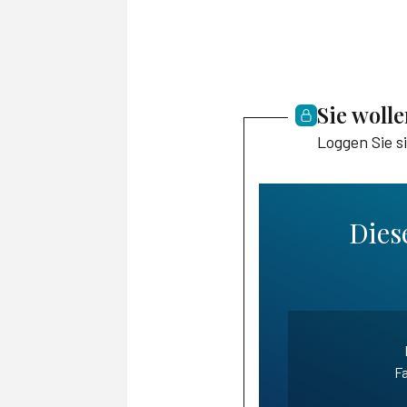
Sie woll
Loggen Sie s
Diese
Fa