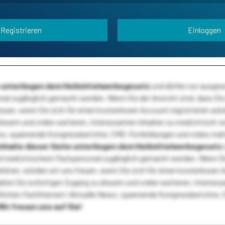
Registrieren
Einloggen
te unterliegen dem Heilmittelwerbegesetz
und dürfen nur ausge
l zugänglich gemacht werden. Wenn Sie der Ansicht sind, dass Sie 
reuen, wenn Sie sich für einen kostenlosen Account registrieren wür
diesem und vielen weiteren, interessanten Inhalten zu medizinisch-
s, spannende Kongressberichte, CME-Fortbildungen und vieles meh
Inhalte dieser Seite unterliegen dem Heilmittelwerbegesetz
 medizinischem Fachpersonal zugänglich gemacht werden. Wenn Sie
ehören, würden wir uns freuen, wenn Sie sich für einen kostenlosen 
ten Sie sofortigen Zugang zu diesem und vielen weiteren, interessa
lichen Fachthemen! Aktuelle News, spannende Kongressberichte, 
Wir freuen uns auf Sie!