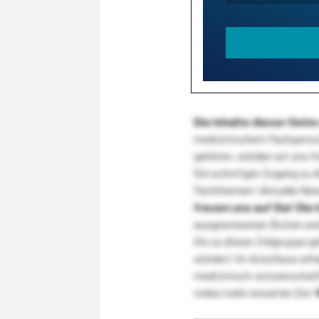
Die Inhalte dieser Sei
medizinischem Fachpersona
gehören, würden wir uns f
Sie sofortigen Zugang zu 
Fachthemen! Aktuelle New
freuen uns auf Sie!
Die 
ausgewiesenen Ärzten und
Sie zu dieser Zielgruppe g
würden! Im Anschluss erhal
medizinisch-wissenschaft
vieles mehr erwarten Sie!