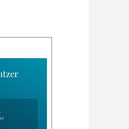
utzer
.
en!