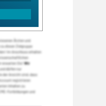
wiesenen Ärzten und
zu dieser Zielgruppe
den! Im Anschluss erhalten
wissenschaftlichen
r erwarten Sie!
Wir
und dürfen nur
 der Ansicht sind, dass
Account registrieren
nten Inhalten zu
CME-Fortbildungen und