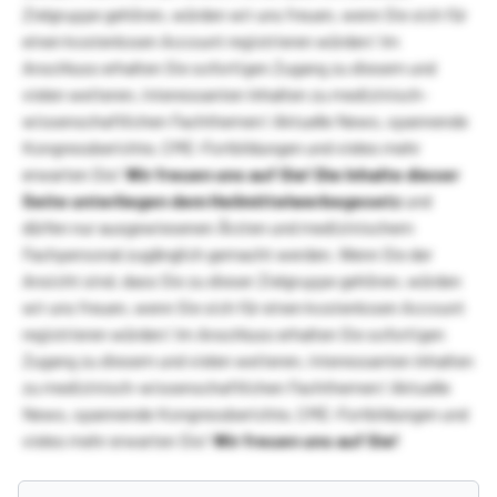
Zielgruppe gehören, würden wir uns freuen, wenn Sie sich für
einen kostenlosen Account registrieren würden! Im
Anschluss erhalten Sie sofortigen Zugang zu diesem und
vielen weiteren, interessanten Inhalten zu medizinisch-
wissenschaftlichen Fachthemen! Aktuelle News, spannende
Kongressberichte, CME-Fortbildungen und vieles mehr
erwarten Sie!
Wir freuen uns auf Sie!
Die Inhalte dieser
Seite unterliegen dem Heilmittelwerbegesetz
und
dürfen nur ausgewiesenen Ärzten und medizinischem
Fachpersonal zugänglich gemacht werden. Wenn Sie der
Ansicht sind, dass Sie zu dieser Zielgruppe gehören, würden
wir uns freuen, wenn Sie sich für einen kostenlosen Account
registrieren würden! Im Anschluss erhalten Sie sofortigen
Zugang zu diesem und vielen weiteren, interessanten Inhalten
zu medizinisch-wissenschaftlichen Fachthemen! Aktuelle
News, spannende Kongressberichte, CME-Fortbildungen und
vieles mehr erwarten Sie!
Wir freuen uns auf Sie!