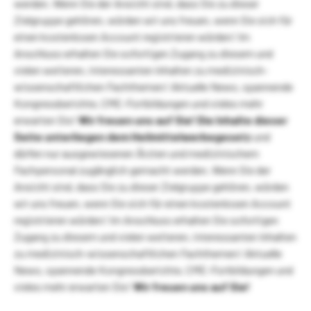
werden. Wenn Sie der Ansicht sind, dass Sie zu dieser
Zielgruppe gehören, würden wir uns freuen, wenn Sie sich für
einen kostenlosen Account registrieren würden! Im
Anschluss erhalten Sie sofortigen Zugang zu diesem und
vielen weiteren, interessanten Inhalten zu medizinisch-
wissenschaftlichen Fachthemen! Aktuelle News, spannende
Kongressberichte, CME-Fortbildungen und vieles mehr
erwarten Sie!
Wir freuen uns auf Sie!
Die Inhalte dieser
Seite unterliegen dem Heilmittelwerbegesetz
und
dürfen nur ausgewiesenen Ärzten und medizinischem
Fachpersonal zugänglich gemacht werden. Wenn Sie der
Ansicht sind, dass Sie zu dieser Zielgruppe gehören, würden
wir uns freuen, wenn Sie sich für einen kostenlosen Account
registrieren würden! Im Anschluss erhalten Sie sofortigen
Zugang zu diesem und vielen weiteren, interessanten Inhalten
zu medizinisch-wissenschaftlichen Fachthemen! Aktuelle
News, spannende Kongressberichte, CME-Fortbildungen und
vieles mehr erwarten Sie!
Wir freuen uns auf Sie!